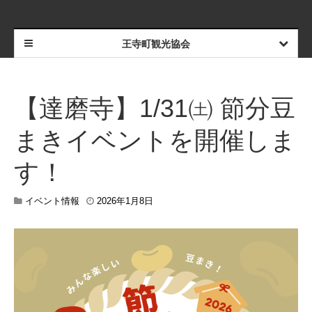
王寺町観光協会
【達磨寺】1/31㈯ 節分豆
まきイベントを開催しま
す！
2
イベント情報
2026年1月8日
0
2
6
年
1
月
2
0
日