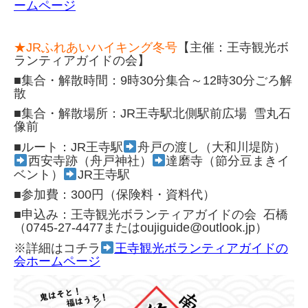
ームページ
★JRふれあいハイキング冬号
【主催：王寺観光ボ
ランティアガイドの会】
■集合・解散時間：9時30分集合～12時30分ごろ解
散
■集合・解散場所：JR王寺駅北側駅前広場 雪丸石
像前
■ルート：JR王寺駅
舟戸の渡し（大和川堤防）
西安寺跡（舟戸神社）
達磨寺（節分豆まきイ
ベント）
JR王寺駅
■参加費：300円（保険料・資料代）
■申込み：王寺観光ボランティアガイドの会 石橋
（0745-27-4477またはoujiguide@outlook.jp）
※詳細はコチラ
王寺観光ボランティアガイドの
会ホームページ