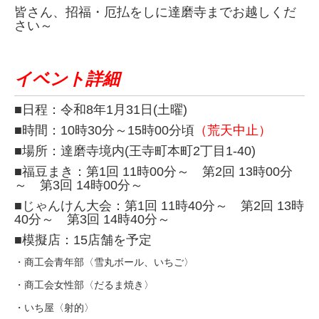
皆さん、招福・厄払をしに達磨寺までお越しくだ
さい～
イベント詳細
■日程：令和8年1月31日(土曜)
■時間：10時30分～15時00分頃
（荒天中止）
■場所：達磨寺境内(王寺町本町2丁目1-40)
■福豆まき：第1回 11時00分～ 第2回 13時00分
～ 第3回 14時00分～
■じゃんけん大会：第1回 11時40分～ 第2回 13時
40分～ 第3回 14時40分～
■模擬店：15店舗を予定
・商工会青年部〈雪丸ボール、いちご〉
・商工会女性部〈だるま焼き〉
・いち屋〈射的〉