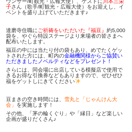
ウンサー/町観光・広報大使）、ゲストに
川本三栄
子
さん（歌手/町観光・広報大使）をお迎えし、イ
ベントを盛り上げていただきます♪
達磨寺住職に
ご祈祷をいただいた『福豆』
約5,000
袋を、やぐら特設ステージより来場者の皆さまへ
配布いたします。
福豆の中には当たり付の袋もあり、めでたくゲッ
トされた方には、町内の
金融機関様からご協賛い
ただきましたノベルティなどをプレゼント！
さらには、同会場に出店している模擬店で使用で
きるお得な引換券などもありますので、ぜひぜひ
福をゲットしにきてください
豆まきの空き時間には、
雪丸と「じゃんけん大
会」
を実施します！
その他、「茅の輪くぐり」や「縁日」など楽しい
企画が盛りだくさん♪