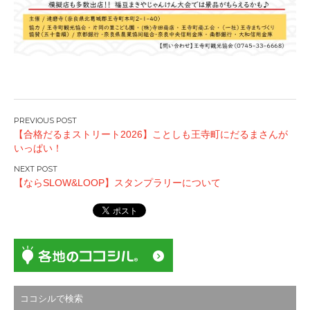
投
【合格だるまストリート2026】ことしも王寺町にだるまさんが
稿
いっぱい！
ナ
ビ
【ならSLOW&LOOP】スタンプラリーについて
ゲ
ー
シ
ョ
ン
ココシルで検索