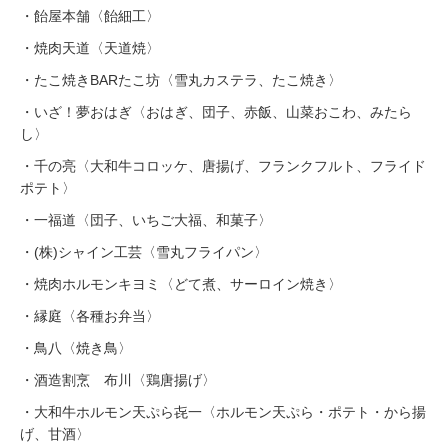
・飴屋本舗〈飴細工〉
・焼肉天道〈天道焼〉
・たこ焼きBARたこ坊〈雪丸カステラ、たこ焼き〉
・いざ！夢おはぎ〈おはぎ、団子、赤飯、山菜おこわ、みたら
し〉
・千の亮〈大和牛コロッケ、唐揚げ、フランクフルト、フライド
ポテト〉
・一福道〈団子、いちご大福、和菓子〉
・(株)シャイン工芸〈雪丸フライパン〉
・焼肉ホルモンキヨミ〈どて煮、サーロイン焼き〉
・縁庭〈各種お弁当〉
・鳥八〈焼き鳥〉
・酒造割烹 布川〈鶏唐揚げ〉
・大和牛ホルモン天ぷら㐂一〈ホルモン天ぷら・ポテト・から揚
げ、甘酒〉