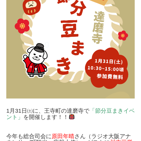
1月31日㈯に、王寺町の達磨寺で
「節分豆まきイベ
ント」
を開催します！！
今年も総合司会に
原田年晴
さん（ラジオ大阪アナ