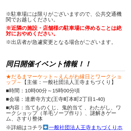
※駐車場には限りがございますので、公共交通機
関でお越しください。
※近隣の施設・店舗様の駐車場に停めることは絶
対におやめください。
※出店者が急遽変更となる場合がございます。
同日開催イベント情報！！
★だるまマーケット～えんがわ縁日とワークショ
ップ～
【主催：一般社団法人王寺まちづくり】
■時間：10時00分～15時00分頃
■会場：達磨寺方丈(王寺町本町2丁目1-40)
■内容：当てものくじ、鬼的当て 、わたがし、ワ
ークショップ（羊毛ソープ作り）、謎解きゲー
ム、さすり整体
※詳細はコチラ
一般社団法人王寺まちづくりホ