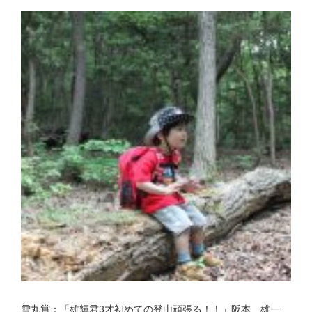
雪丸賞：「雄輝君3才初めての登山頑張る！！」阪本 雄一