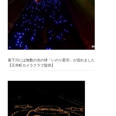
葛下川には無数の光の球「いのり星Ⓡ」が流れました
【王寺町カメラクラブ提供】