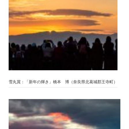
雪丸賞：「新年の輝き」橋本 博（奈良県北葛城郡王寺町）