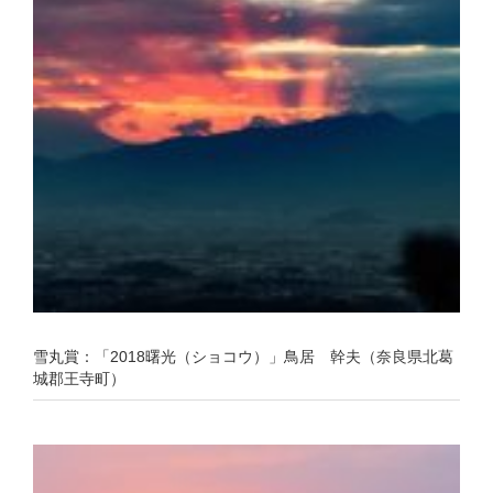
雪丸賞：「2018曙光（ショコウ）」鳥居 幹夫（奈良県北葛
城郡王寺町）