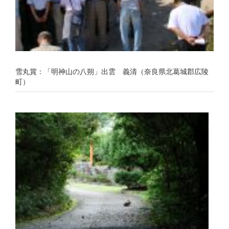
雪丸賞：「明神山の八朔」出雲 義清（奈良県北葛城郡広陵
町）