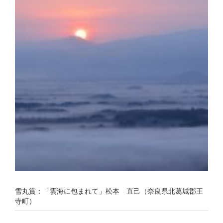
雪丸賞：「雲海に包まれて」松本 直己（奈良県北葛城郡王
寺町）