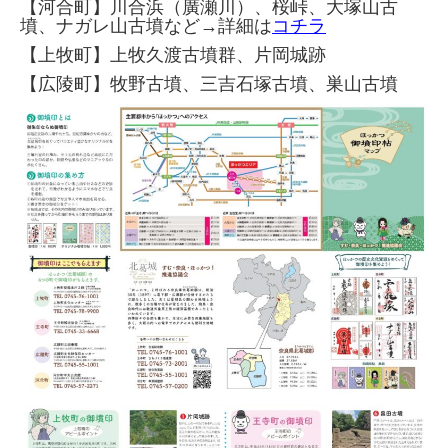
【河合町】川合浜（廣瀬川）、桜峠、大塚山古
墳、ナガレ山古墳など→詳細は
コチラ
【上牧町】上牧久渡古墳群、片岡城跡
【広陵町】牧野古墳、三吉石塚古墳、巣山古墳