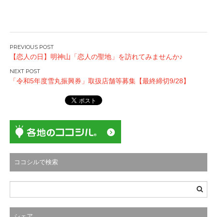
投
【恋人の日】明神山「恋人の聖地」を訪れてみませんか♪
稿
ナ
「令和5年度雪丸振興券」取扱店舗等募集【最終締切9/28】
ビ
ゲ
ー
シ
ョ
ン
ココシルで検索
シェア