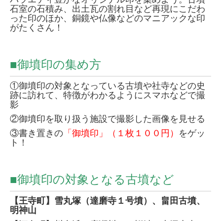
石室の石積み、出土瓦の割れ目など再現にこだわ
った印のほか、銅鏡や仏像などのマニアックな印
がたくさん！
■御墳印の集め方
①御墳印の対象となっている古墳や社寺などの史
跡に訪れて、特徴がわかるようにスマホなどで撮
影
②御墳印を取り扱う施設で撮影した画像を見せる
③書き置きの
「御墳印」（１枚１００円）
をゲッ
ト！
■御墳印の対象となる古墳など
【王寺町】雪丸塚（達磨寺１号墳）、畠田古墳、
明神山