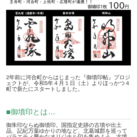
2
2
日
2年前に河合町からはじまった『御墳印帖』プロジ
ェクトが、令和5年４月１日（土）よりほっかつ４
町で新たにスタートしました。
■御墳印とは…
御朱印ならぬ御墳印。国指定史跡の古墳や出土
品、記紀万葉ゆかりの地など、北葛城郡を巡って
バラエティ豊かなオリジナル印を集めよう。古墳