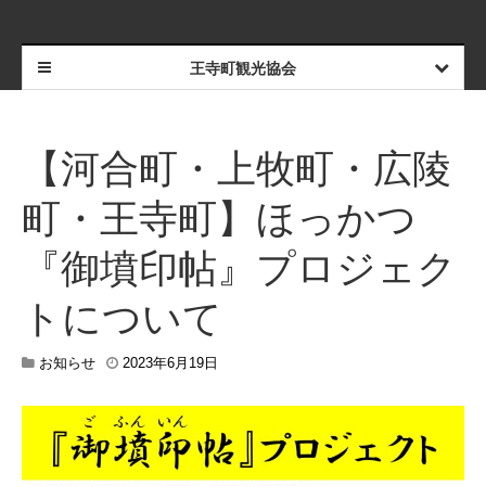
王寺町観光協会
【河合町・上牧町・広陵
町・王寺町】ほっかつ
『御墳印帖』プロジェク
トについて
2
お知らせ
2023年6月19日
0
2
3
年
6
月