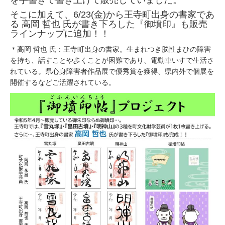
を手書きで書き上げて販売していました。
そこに加えて、6/23(金)から王寺町出身の書家であ
る 高岡 哲也 氏が書き下ろした『御墳印』も販売
ラインナップに追加！！
＊高岡 哲也 氏：王寺町出身の書家。生まれつき脳性まひの障害
を持ち、話すことや歩くことが困難であり、電動車いすで生活さ
れている。県心身障害者作品展で優秀賞を獲得、県内外で個展を
開催するなどご活躍されている。