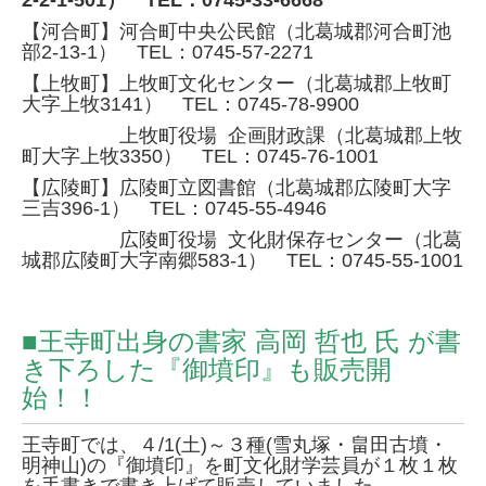
2-2-1-501） TEL：0745-33-6668
【河合町】河合町中央公民館（北葛城郡河合町池
部2-13-1） TEL：0745-57-2271
【上牧町】上牧町文化センター（北葛城郡上牧町
大字上牧3141） TEL：0745-78-9900
上牧町役場 企画財政課（北葛城郡上牧
町大字上牧3350） TEL：0745-76-1001
【広陵町】広陵町立図書館（北葛城郡広陵町大字
三吉396-1） TEL：0745-55-4946
広陵町役場 文化財保存センター（北葛
城郡広陵町大字南郷583-1） TEL：0745-55-1001
■王寺町出身の書家 高岡 哲也 氏 が書
き下ろした『御墳印』も販売開
始！！
王寺町では、４/1(土)～３種(雪丸塚・畠田古墳・
明神山)の『御墳印』を町文化財学芸員が１枚１枚