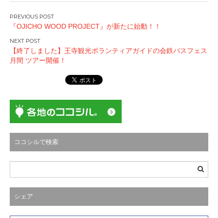
投
『OJICHO WOOD PROJECT』が新たに始動！！
稿
ナ
【終了しました】王寺観光ボランティアガイドの会鉄バスフェス
ビ
月間 ツアー開催！
ゲ
ー
シ
ョ
ン
ココシルで検索
シェア