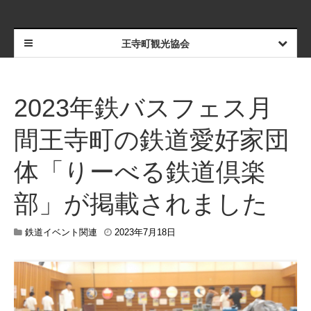
王寺町観光協会
2023年鉄バスフェス月
間王寺町の鉄道愛好家団
体「りーべる鉄道倶楽
部」が掲載されました
2
鉄道イベント関連
2023年7月18日
0
2
4
年
7
月