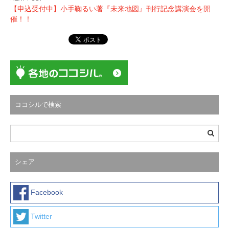
ビ
【申込受付中】小手鞠るい著『未来地図』刊行記念講演会を開
ゲ
催！！
ー
シ
ョ
ン
ココシルで検索
シェア
Facebook
Twitter