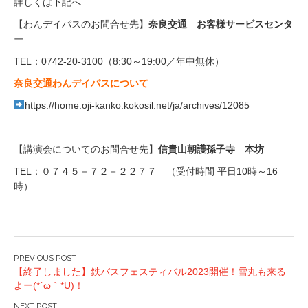
詳しくは下記へ
【わんデイパスのお問合せ先】
奈良交通 お客様サービスセンタ
ー
TEL：0742-20-3100（8:30～19:00／年中無休）
奈良交通わんデイパスについて
https://home.oji-kanko.kokosil.net/ja/archives/12085
【講演会についてのお問合せ先】
信貴山朝護孫子寺 本坊
TEL：０７４５－７２－２２７７ （受付時間 平日10時～16
時）
投
【終了しました】鉄バスフェスティバル2023開催！雪丸も来る
稿
よー(*´ω｀*U)！
ナ