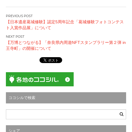
投
【日本遺産葛城修験】認定5周年記念「葛城修験フォトコンテス
稿
ト入賞作品展」について
ナ
ビ
【万博とつながる】「奈良県内周遊NFTスタンプラリー第２弾 in
ゲ
王寺町」の開催について
ー
シ
ョ
ン
ココシルで検索
シェア