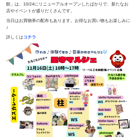
月
館」は、10/24にリニューアルオープンしたばかりで、新たなお
2
店やイベントが盛りだくさんです。
日
当日はお買物券の配布もあります。お得なお買い物もお楽しみに
♪
詳しくは
コチラ