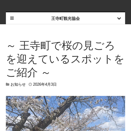
王寺町観光協会
～ 王寺町で桜の見ごろ
を迎えているスポットを
ご紹介 ～
2
お知らせ
2026年4月3日
0
2
6
年
4
月
1
3
日