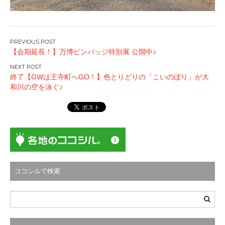
投
【会期延長！】万博ピンバッジ特別展 公開中♪
稿
ナ
終了【GWは王寺町へGO！】色とりどりの「こいのぼり」が大
ビ
和川の空を泳ぐ♪
ゲ
ー
シ
ョ
ン
ココシルで検索