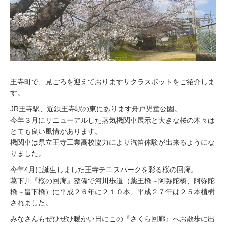
王寺町で、見ごろを迎えておりますサクラスポットをご紹介しま
す。
JR王寺駅、近鉄王寺駅の東にあります舟戸児童公園。
今年３月にリニューアルした蒸気機関車展示と大きな桜の木々は
とても良い風情があります。
機関車は県立王寺工業高校協力により汽笛体験が出来るようにな
りました。
今年4月に誕生しました王寺テニスパークを彩る桜の回廊。
葛下川『桜の回廊』整備で河川歩道（薬王橋～阿弥陀橋、阿弥陀
橋～畠下橋）に平成２６年に２１０本、平成２７年は２５本植樹
されました。
みなさんもぜひぜひ暖かい日にこの『さくら回廊』へお散歩に出