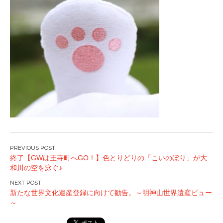
投
終了【GWは王寺町へGO！】色とりどりの「こいのぼり」が大
稿
和川の空を泳ぐ♪
ナ
ビ
新たな世界文化遺産登録に向けて勧告。～明神山世界遺産ビュー
ゲ
～
ー