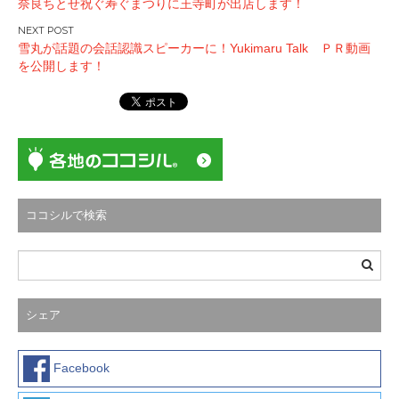
奈良ちとせ祝ぐ寿ぐまつりに王寺町が出店します！
稿
ナ
雪丸が話題の会話認識スピーカーに！Yukimaru Talk ＰＲ動画
ビ
を公開します！
ゲ
ー
シ
ョ
ン
ココシルで検索
シェア
Facebook