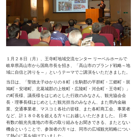
１月２８日（月）、王寺町地域交流センター リーベルホールで
岐阜県高山市から国島市長を招き、「高山市のブランド戦略～地
域に自信と誇りを～」というテーマでご講演をいただきました。
当日は、「聖徳太子ゆかりの８町（生駒郡の平群町・三郷町・斑
鳩町・安堵町、北葛城郡の上牧町・広陵町・河合町・王寺町）」
の町長様、議長様をはじめとした行政のみなさん、観光協会会
長・理事長様はじめとした観光担当のみなさん、また県内金融
業、交通事業者、マスコミ各社の皆様、また各町商工会、事業者
など、計１８０名を超える方々にお越しいただきました。 日本
有数の観光先進地の市長の取り組みをお聞きできる、またとない
機会ということで、参加者の方々は、同市の広域観光戦略につい
て熱心に耳を傾けていました。