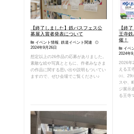
【終了しました】鉄バスフェス公
【終了
募展入賞者発表について
王寺鉄
催！
イベント情報
,
鉄道イベント関連
2
2024年9月26日
イベ
0
2024年
想定以上の26作品の応募がありました。
2
2026
4
素敵な絵や写真とともに、作者みなさま
年
える王寺
の作品に関する思い出や説明もついてい
1
㈯、2
ますので、ぜひ会場でご覧ください♪
0
スや、
月
7
ジ展示
日
る王寺マ