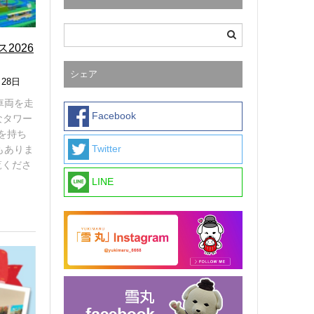
2026
シェア
2
月28日
0
車両を走
2
Facebook
6
なタワー
年
を持ち
8
Twitter
もありま
月
覧くださ
6
日
LINE