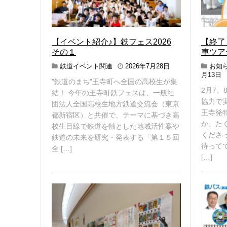
【イベント紹介♪】鉄フェス2026
【終了
その１
車ツア
2
鉄道イベント関連
2026年7月28日
お知
0
2
月13日
”鉄道のまち”王寺町へ全国の高校生が集
2
0
2月7、
6
2
結！ 今年の王寺町鉄フェスは、一般社
年
6
協力で
団法人全国高校生地方鉄道交流会（東京
8
王寺発
都新宿区）と共催で、テーマに基づき高
月
7
か、た
校生目線で鉄道を軸とした地域活性案や
6
くださ
日
2
鉄道の未来を研究・発表する「第１５回
2
待って
全 […]
[…]