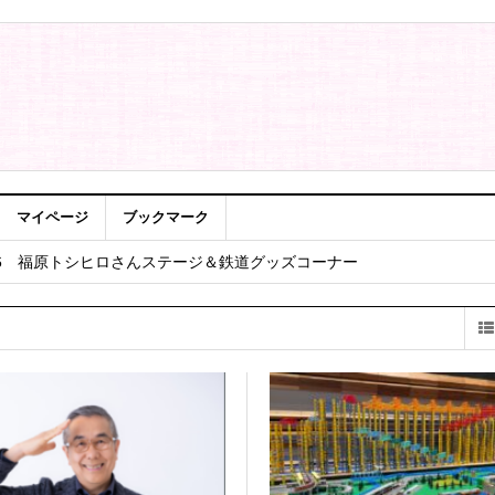
マイページ
ブックマーク
”を開催します！
26 福原トシヒロさんステージ＆鉄道グッズコーナー
 その２♪
その１
に登録されました。～明神山世界遺産ビュー～