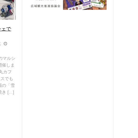
シェで
連
のマルシ
開催しま
丸カフ
クスでも
場の「雪
 […]