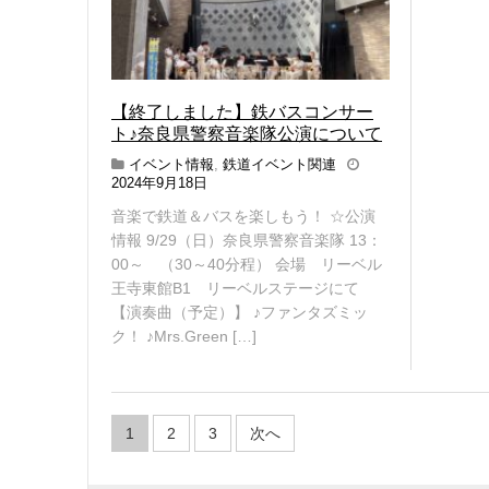
【終了しました】鉄バスコンサー
ト♪奈良県警察音楽隊公演について
イベント情報
,
鉄道イベント関連
2
2024年9月18日
0
音楽で鉄道＆バスを楽しもう！ ☆公演
2
4
情報 9/29（日）奈良県警察音楽隊 13：
年
00～ （30～40分程） 会場 リーベル
1
王寺東館B1 リーベルステージにて
0
【演奏曲（予定）】 ♪ファンタズミッ
月
7
ク！ ♪Mrs.Green […]
日
投
1
2
3
次へ
稿
ナ