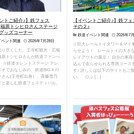
ントご紹介♪】鉄フェス
【イベントご紹介♪】鉄フェス
6 福原トシヒロさんステージ
その２♪
グッズコーナー
鉄道イベント関連
2026年7
2
イベント関連
2026年7月28日
☆巨大レールトイタワー＆マイ
0
知り尽くした、王寺町観光・広報
らせよう！ レールトイの大き
2
6
福原トシヒロさんが鉄道ファンへ
レイアウトの展示！ 自分の車両
年
！ ☆鉄道タレントステージ テレ
込んで走らせられる専用コース
8
ジオでおなじみの、鉄道BIG４の
す♪ 詳しくは以下のサイトもご
月
介さん(王寺町出身）、斉藤雪乃
6
い。 ◎ぷ […]
日
どと楽しむ鉄道フェスティバル。