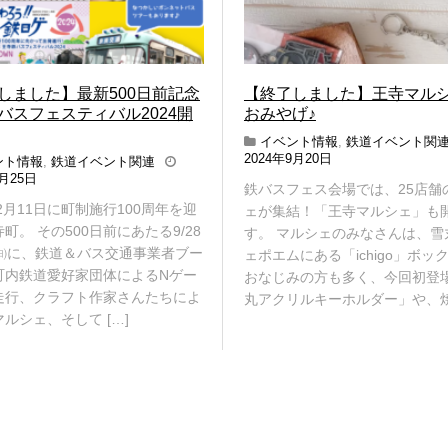
しました】最新500日前記念
【終了しました】王寺マル
バスフェスティバル2024開
おみやげ♪
イベント情報
,
鉄道イベント関
2
2024年9月20日
ント情報
,
鉄道イベント関連
0
2
9月25日
鉄バスフェス会場では、25店舗
2
0
年2月11日に町制施行100周年を迎
4
ェが集結！「王寺マルシェ」も
2
年
4
町。 その500日前にあたる9/28
す。 マルシェのみなさんは、雪
1
年
9㈰に、鉄道＆バス交通事業者ブー
ェポエムにある「ichigo」ボッ
0
1
町内鉄道愛好家団体によるNゲー
おなじみの方も多く、今回初登
月
0
7
走行、クラフト作家さんたちによ
月
丸アクリルキーホルダー」や、焼き
日
7
ルシェ、そして […]
日