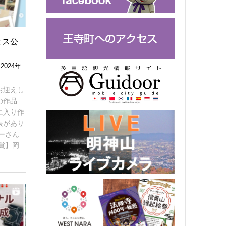
ェス公
2024年
お迎えし
の作品
に入り作
表があり
ーさん
賞】岡