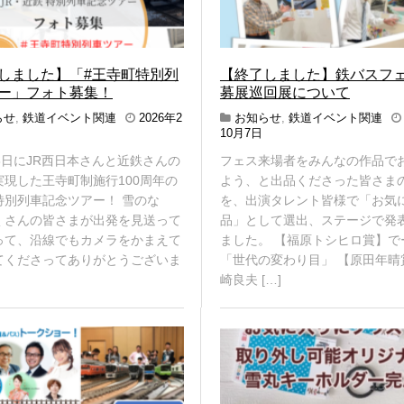
しました】「#王寺町特別列
【終了しました】鉄バスフ
ー」フォト募集！
募展巡回展について
らせ
,
鉄道イベント関連
2026年2
お知らせ
,
鉄道イベント関連
2
10月7日
0
8日にJR西日本さんと近鉄さんの
フェス来場者をみんなの作品で
2
4
実現した王寺町制施行100周年の
よう、と出品くださった皆さま
年
年
特別列車記念ツアー！ 雪のな
を、出演タレント皆様で「お気
1
くさんの皆さまが出発を見送って
品」として選出、ステージで発
月
2
って、沿線でもカメラをかまえて
ました。 【福原トシヒロ賞】で
月
2
てくださってありがとうございま
「世代の変わり目」 【原田年晴
日
日
崎良夫 […]