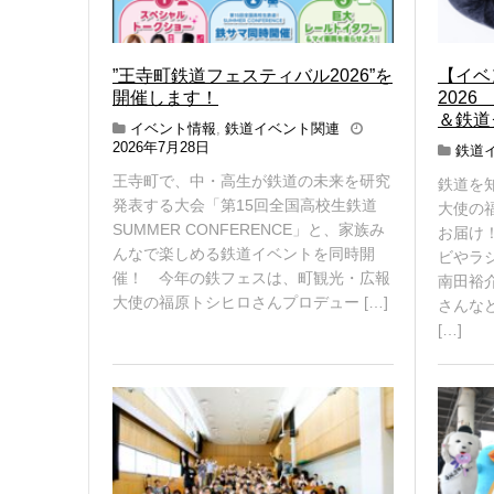
”王寺町鉄道フェスティバル2026”を
【イベ
開催します！
202
＆鉄道
イベント情報
,
鉄道イベント関連
2
2026年7月28日
鉄道
0
王寺町で、中・高生が鉄道の未来を研究
鉄道を
2
6
発表する大会「第15回全国高校生鉄道
大使の
年
SUMMER CONFERENCE」と、家族み
お届け
8
んなで楽しめる鉄道イベントを同時開
ビやラ
月
催！ 今年の鉄フェスは、町観光・広報
6
南田裕
日
大使の福原トシヒロさんプロデュー […]
さんな
[…]